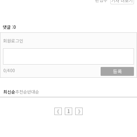
편집부
기사 더보기
댓글 :0
회원로그인
0/400
등록
최신순
추천순
반대순
1
《
》