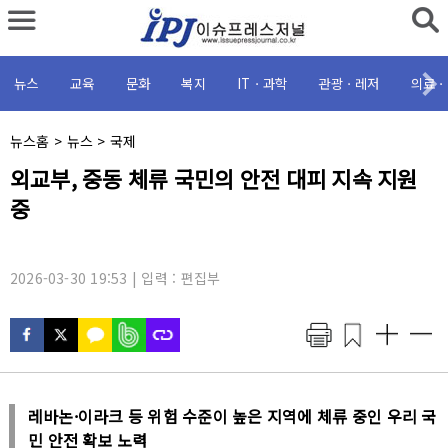
뉴스
교육
문화
복지
ITㆍ과학
관광ㆍ레저
의료ㆍ
채
뉴스홈
>
뉴스
>
국제
널
기
외교부, 중동 체류 국민의 안전 대피 지속 지원
명
사
:
중
제
목
:
2026-03-30 19:53 | 입력 : 편집부
레바논·이라크 등 위험 수준이 높은 지역에 체류 중인 우리 국
민 안전 확보 노력