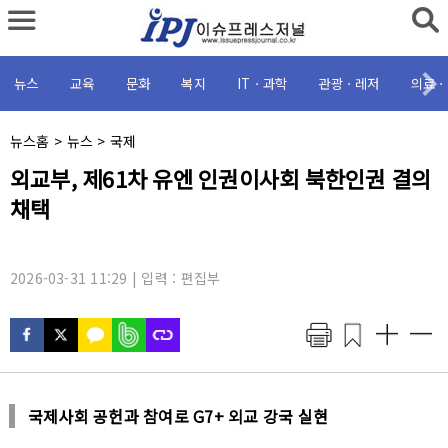
뉴스
교육
문화
복지
ITㆍ과학
관광ㆍ레저
의료ㆍ
채
뉴스홈
>
뉴스
>
국제
널
기
외교부, 제61차 유엔 인권이사회 북한인권 결의
명
사
:
채택
제
목
:
2026-03-31 11:29 | 입력 : 편집부
국제사회 공헌과 참여로 G7+ 외교 강국 실현