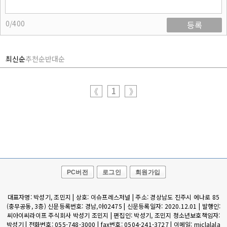
0/400
등록
최신순
추천순
반대순
1
《
》
PC버전
로그인
회원가입
대표자명: 박성기, 조민지 | 상호: 이슈프레스저널 | 주소: 경상남도 진주시 에나로 85
(충무공동, 3층) 신문등록번호: 경남,아02475 | 신문등록일자: 2020.12.01 | 발행인:
씨아이씨라이프 주식회사 박성기 조민지 | 편집인: 박성기, 조민지 청소년보호책임자:
박성기 | 전화번호: 055-748-3000 | fax번호: 0504-241-3727 | 이메일: mjclalala