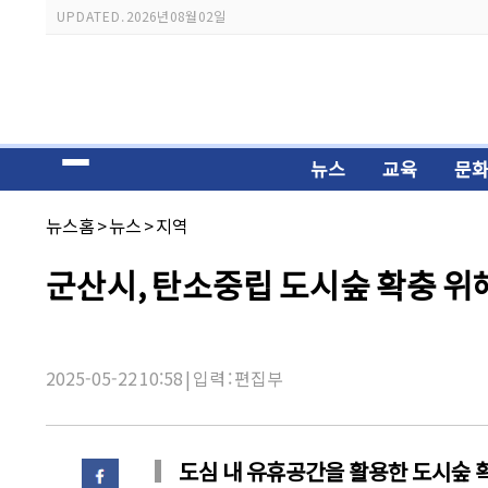
스
UPDATED.
2026년 08월 02일
크
롤
이
동
상
태
바
뉴스
교육
문
채
뉴스홈
>
뉴스
>
지역
널
명:
기
군산시, 탄소중립 도시숲 확충 위
사
제
목:
2025-05-22 10:58 | 입력 : 편집부
도심 내 유휴공간을 활용한 도시숲 