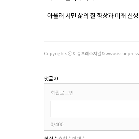
아울러 시민 삶의 질 향상과 미래 신
Copyrights ⓒ 이슈프레스저널 & www.issuepres
댓글 :0
회원로그인
0/400
최신순
추천순
반대순