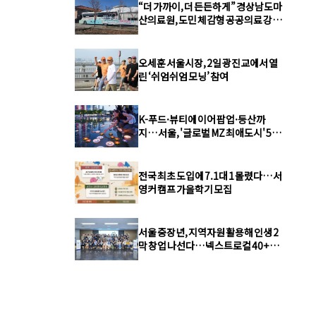
“더 가까이, 더 든든하게” 경상남도마
산의료원, 도민 체감형 공공의료 강화
총력
오세훈 서울시장, 2일 광진교에서 열
린 ‘쉬엄쉬엄 모닝’ 참여
K-푸드·뷰티에 이어 팝업·등산까
지… 서울, '글로벌 MZ 최애도시' 5년
연속 1위
전국 최초 도입에 7.1대 1 몰렸다… 서
영커 캠프 가을학기 모집
서울 중장년, 지역자원 활용해 인생 2
막 창업 나선다… 넥스트로컬 40+ 본
격 추진