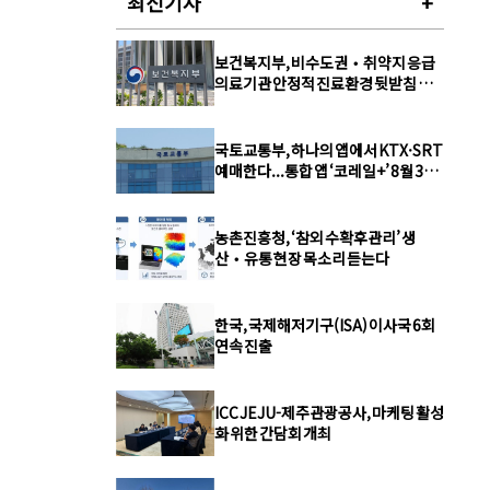
최신기사
+
보건복지부, 비수도권‧취약지 응급
의료기관 안정적 진료환경 뒷받침 정
책자금 1,000억 원 융자 지원
국토교통부, 하나의 앱에서 KTX·SRT
예매한다...통합 앱 ‘코레일+’ 8월 3일
출시
농촌진흥청, ‘참외 수확후관리’ 생
산‧유통 현장 목소리 듣는다
한국, 국제해저기구(ISA) 이사국 6회
연속 진출
ICC JEJU-제주관광공사, 마케팅 활성
화 위한 간담회 개최