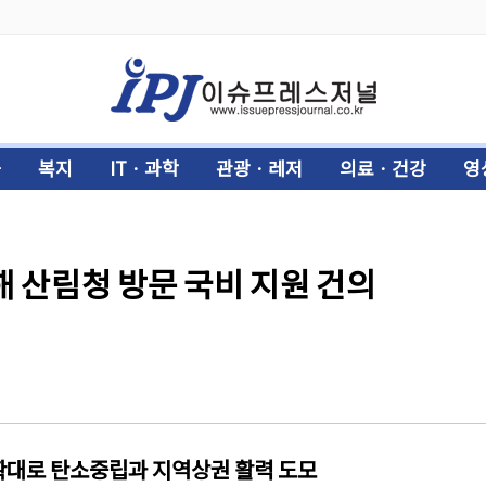
화
복지
ITㆍ과학
관광ㆍ레저
의료ㆍ건강
영
해 산림청 방문 국비 지원 건의
확대로 탄소중립과 지역상권 활력 도모