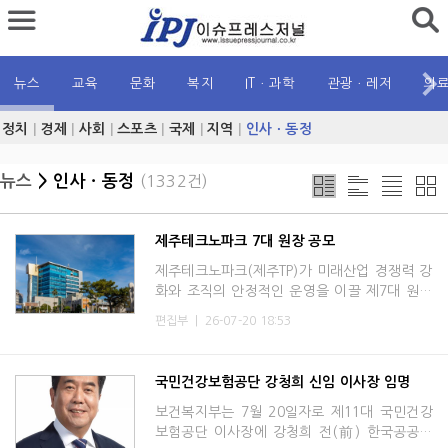
뉴스
교육
문화
복지
ITㆍ과학
관광ㆍ레저
의
정치
|
경제
|
사회
|
스포츠
|
국제
|
지역
|
인사ㆍ동정
뉴스
> 인사ㆍ동정
(1332건)
제주테크노파크 7대 원장 공모
제주테크노파크(제주TP)가 미래산업 경쟁력 강
화와 조직의 안정적인 운영을 이끌 제7대 원장
을 공개 모집한다.제주TP는 최근 중소벤처기업
편집부
|
26-07-20 18:53
부와 제주특별자치도 추천위원들로 구성된 ‘원
장추천위원회’14일
국민건강보험공단 강청희 신임 이사장 임명
보건복지부는 7월 20일자로 제11대 국민건강
보험공단 이사장에 강청희 전(前) 한국공공조