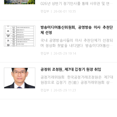
026년 상반기 정기인사를 통해 사무관 및 연구
·지도관으로 승진 의결된 40명에게 임용장을
편집부
|
26-06-01 10:35
수여했다. 이번에 임용장을 받은 신임 사무관
등 40명은 4월 20일부
방송미디어통신위원회, 공영방송 이사 추천단
체 선정
국내 공영방송사들의 이사 추천단체가 선정되
며 정상화 첫발을 내디뎠다. 방송미디어통신위
원회는 29일 ‘2026년 제14차 전체회의’를 열
편집부
|
26-05-29 19:14
고 한국방송공사·방송문화진흥회·한국교육방송
공사의 이사 추천단체
공정위 조정원, 제7대 김정기 원장 취임
공정거래위원회 한국공정거래조정원은 제7대
원장으로 김정기 전(前) 공정거래위원회 상임
위원이 2026년 5월 29일 취임했다고 밝혔다.
편집부
|
26-05-29 11:23
김정기 신임 원장은 서울대학교 경영학과를 졸
업하고 미국 Thunderbird