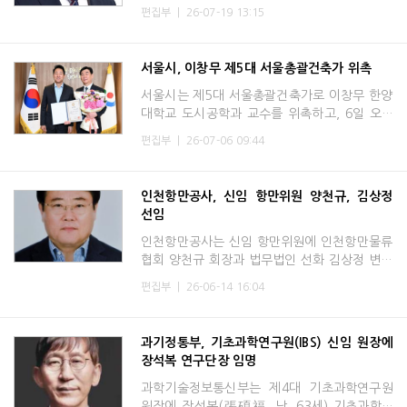
직은행 은행장을 임명(임기 3년)한다고 밝혔다.
편집부
|
26-07-19 13:15
신임 강청희 이사장은 대한흉부심장혈관외과의
사회 부회장, 대한의
서울시, 이창무 제5대 서울총괄건축가 위촉
서울시는 제5대 서울총괄건축가로 이창무 한양
대학교 도시공학과 교수를 위촉하고, 6일 오세
훈 시장이 위촉장을 수여했다고 밝혔다. 이창무
편집부
|
26-07-06 09:44
서울총괄건축가는 도시계획·주택정책 분야의
전문성과 풍부한 정
인천항만공사, 신임 항만위원 양천규, 김상정
선임
인천항만공사는 신임 항만위원에 인천항만물류
협회 양천규 회장과 법무법인 선화 김상정 변호
사가 선임됐다고 14일 밝혔다. 이번에 선임된
편집부
|
26-06-14 16:04
두 위원의 임기는 오는 15일부터 시작되며, 20
28년 6월 14일까지 2
과기정통부, 기초과학연구원(IBS) 신임 원장에
장석복 연구단장 임명
과학기술정보통신부는 제4대 기초과학연구원
원장에 장석복(張碩福, 남, 63세) 기초과학연