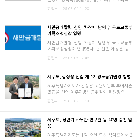
구원 분자활성 촉매반응 연구단장 겸 한국과학
편집부
|
26-06-04 11:20
기술원 화학과 특훈교수를 6월 4일 자로 임명
한다고 밝혔다. 임기는
새만금개발청 신임 차장에 남영우 국토교통부
기획조정실장 임명
새만금개발청 신임 차장에 남영우 국토교통부
기획조정실장이 임명됐다. 남 신임 차장은 광주
광역시 출신으로 광주 금호고와 한양대 건축공
편집부
|
26-06-03 12:46
학과를 졸업하고 미국 윌라메트대 경영학 석사
및 충북대 도시공학
제주도, 김상용 신임 제주지방노동위원장 임명
제주특별자치도가 김상용 고용노동부 부이사관
(57)을 신임 제주지방노동위원회 위원장으로 2
일 임명했다. 제주 출신인 김 위원장은 고용노
편집부
|
26-06-02 12:14
동부에서 28년간 노동행정을 담당해 온 노동
정책 전문가다. 제주
제주도, 상반기 사무관·연구관 등 40명 승진 임
용
제주특별자치도는 1일 오전 도청 삼다홀에서 2