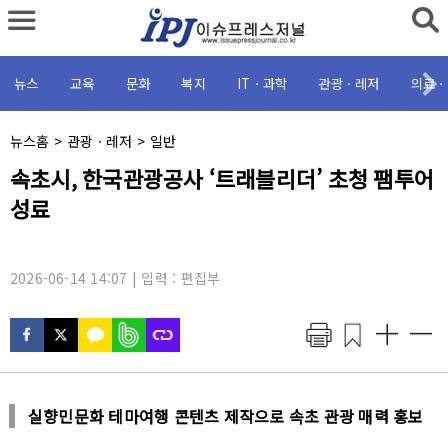
뉴스
교육
문화
복지
ITㆍ과학
관광ㆍ레저
의료ㆍ
채
뉴스홈
>
관광ㆍ레저
>
일반
널
기
속초시, 한국관광공사 ‘트래블리더’ 초청 팸투어
명
사
:
성료
제
목
:
2026-06-14 14:07 | 입력 : 편집부
실향민문화 테마여행 콘텐츠 제작으로 속초 관광 매력 홍보