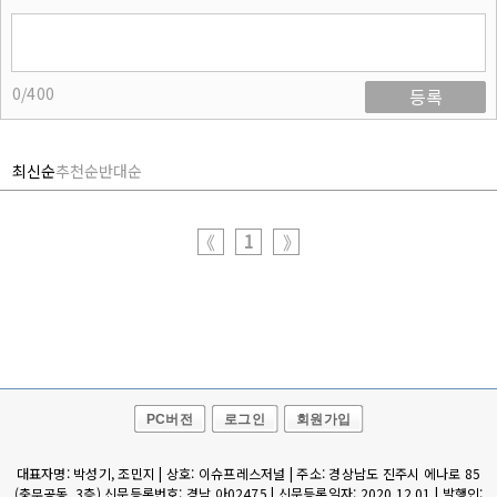
0/400
등록
최신순
추천순
반대순
1
《
》
PC버전
로그인
회원가입
대표자명: 박성기, 조민지 | 상호: 이슈프레스저널 | 주소: 경상남도 진주시 에나로 85
(충무공동, 3층) 신문등록번호: 경남,아02475 | 신문등록일자: 2020.12.01 | 발행인: