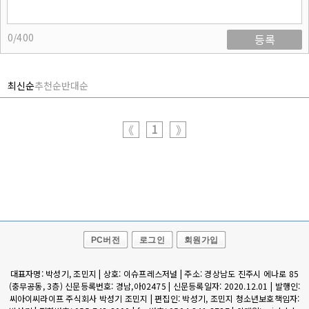
0/400
등록
최신순
추천순
반대순
1
《
》
PC버전
로그인
회원가입
대표자명: 박성기, 조민지 | 상호: 이슈프레스저널 | 주소: 경상남도 진주시 에나로 85
(충무공동, 3층) 신문등록번호: 경남,아02475 | 신문등록일자: 2020.12.01 | 발행인:
씨아이씨라이프 주식회사 박성기 조민지 | 편집인: 박성기, 조민지 청소년보호책임자: