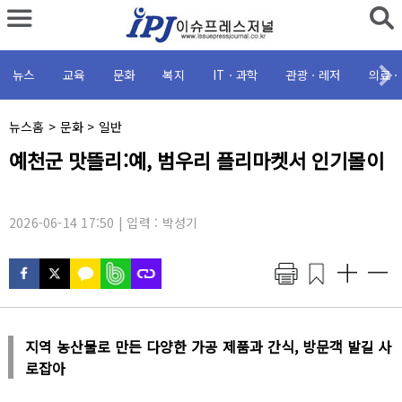
뉴스
교육
문화
복지
ITㆍ과학
관광ㆍ레저
의료ㆍ
채
뉴스홈
>
문화
>
일반
널
기
예천군 맛뜰리:예, 범우리 플리마켓서 인기몰이
명
사
:
제
목
:
2026-06-14 17:50 | 입력 : 박성기
지역 농산물로 만든 다양한 가공 제품과 간식, 방문객 발길 사
로잡아